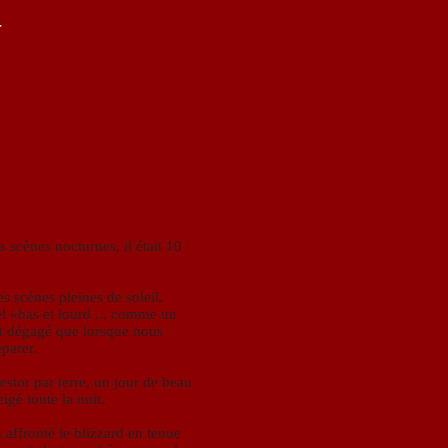
T
s scènes nocturnes, il était 10
s scènes pleines de soleil.
ciel «bas et lourd ... comme un
st dégagé que lorsque nous
parer.
estor par terre, un jour de beau
eigé toute la nuit.
 affronté le blizzard en tenue