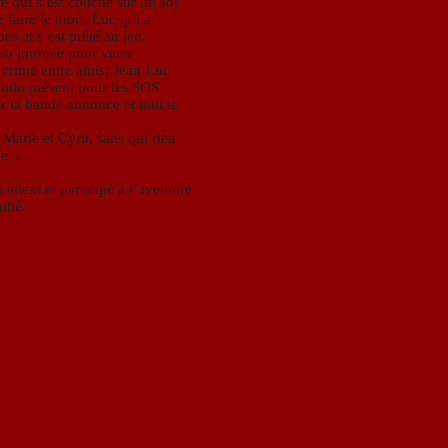
e qui s’est couché sur un sol
 faire le mort, Luc qui a
s et s’est prêté au jeu,
é sa journée pour venir
 crime entre amis, Jean-Luc
ondu présent pour les SOS
r la bande annonce et tout le
Marie et Cyril, sans qui rien
e...
talent et participé à l’aventure
itié.