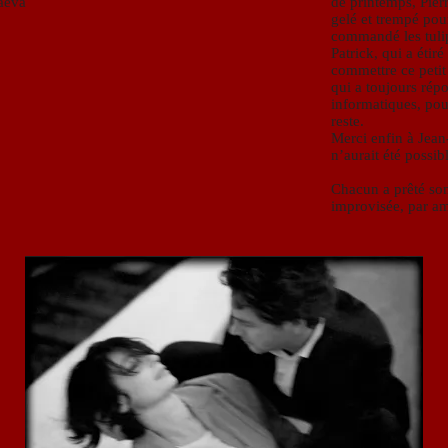
aeva
de printemps, Pierr
gelé et trempé pour
commandé les tulipe
Patrick, qui a étir
commettre ce petit
qui a toujours rép
informatiques, pou
reste.
Merci enfin à Jean-
n’aurait été possibl
Chacun a prêté son 
improvisée, par am