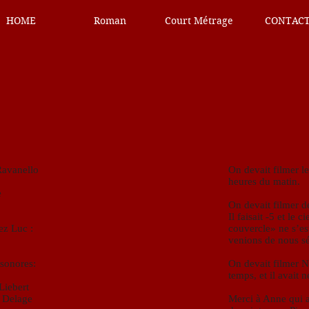
HOME
Roman
Court Métrage
CONTAC
avanello
On devait filmer le
heures du matin.
e
On devait filmer de
Il faisait -5 et le 
hez Luc :
couvercle» ne s’e
venions de nous sé
 sonores:
On devait filmer N
temps, et il avait n
Liebert
k Delage
Merci à Anne qui a