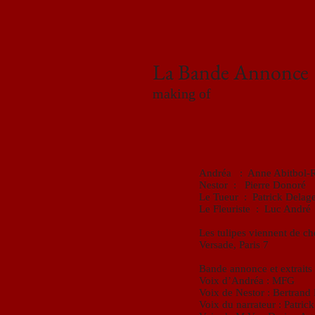
La Bande Annonce
making of
Andréa : Anne Abitbol-R
Nestor : Pierre Donoré
Le Tueur : Patrick Delag
Le Fleuriste : Luc André
Les tulipes viennent de c
Versade, Paris 7
Bande annonce et extraits
Voix d’Andréa : MFG
Voix de Nestor : Bertrand 
Voix du narrateur : Patric