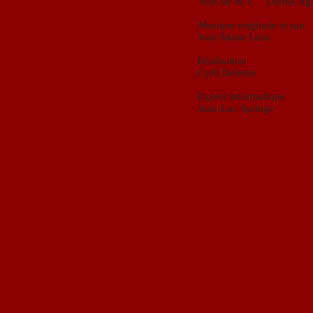
Voix de M.V. Darina Ag
Musique originale et son
Jean-Marie Leau
Réalisation
Cyril Delettre
Expert informatique
Jean-Luc Springe